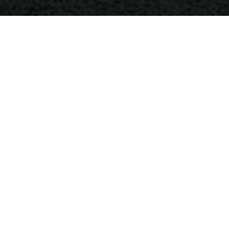
ixa na Operação Urbana Faria Lima e será executado com recu
onstruída dos empreendimentos dentro de determinado perímet
ura Urbana e Obras e presidente da SP Obras, a requalificação a
cial, da JK até a rua Afonso Braz, deverá estar pronto em 18 me
terramento dos fios, além de outros R$ 150 milhões para desap
uxo dos ônibus, agilizar o percurso e proporcionar bem-estar à
ara os ônibus nos trechos de parada, alargamento das calçadas
cação dos pontos, melhora na drenagem, um novo mobiliário u
padas de LED e melhora na comunicação visual, sem contar a 