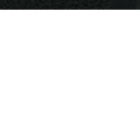
rsos dos Cepacs-Certificados de Potencial de Construção
ro.
brange um total de 2,5 quilômetros, desde a av. Juscelino
ses. “O contrato original é de 2015, com valores
ropriações. O objetivo principal é a melhoria das condições
 população.”
, com acessibilidade em ambos os lados da avenida,
rbano envolvendo também os abrigos, além de novo
mudança da paisagem urbana, com o enterramento dos fios