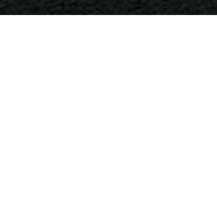
O projeto de requalificação da avenida Santo Amaro se enca
que as empresas pagam à Prefeitura para aumentar a área c
Segundo Marcos Monteiro, secretário municipal de Infraestrut
Kubitschek até a av. dos Bandeirantes, sendo que o trecho ini
aproximados de R$ 63 milhões e mais R$ 60 milhões para o en
de transporte do corredor Santo Amaro, visando melhorar o fl
Mais segurança e agilidade
O projeto inclui a implantação de faixas de ultrapassagem p
pavimento de concreto para o corredor de ônibus, requalifi
paisagismo, nova sinalização, iluminação moderna com lâm
que tanto enfeiam a avenida.